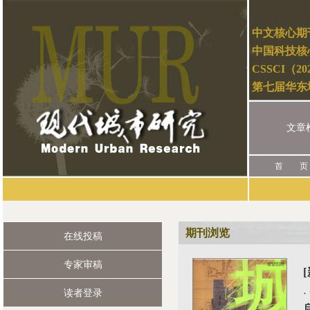
中文核心期
中国科技核
CSSCI（2
第七届华东
文章
首 页
期刊浏览
在线投稿
专家审稿
读者登录
·