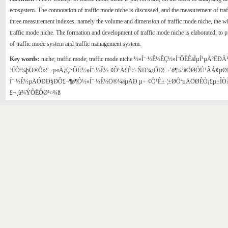
ecosystem. The connotation of traffic mode niche is discussed, and the measurement of traf
three measurement indexes, namely the volume and dimension of traffic mode niche, the wid
traffic mode niche. The formation and development of traffic mode niche is elaborated, to 
of traffic mode system and traffic management system.
Key words:
niche; traffic mode; traffic mode niche ½»Í¨·½Ê½ÊÇ½»Í¨ÔËÊäÏµÍ³µÄºËÐÄ¹
³ÉÒª¼þÖ®Ò»£¬µ«Ä¿Ç°ÔÚ½»Í¨·½Ê½·¢Õ¹Ä£Ê½ ÑÐ¾¿ÖÐ£¬´ó¶¼²àÖØÓÚ¹ÂÁ¢µ
Í¨·½Ê½µÄÓÐÐ§ÐÔ£¬¶ø¶Ô½»Í¨·½Ê½Ö®¼äµÄÐ­ µ÷·¢Õ¹È±·¦±ØÒªµÄÖØÊÓ¡£µ±ÎÒÃ
£¬¸ù¾ÝÔËÔØ¹¤¾ß