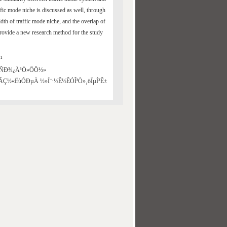
fic mode niche is discussed as well, through
th of traffic mode niche, and the overlap of
provide a new research method for the study
¹
ØÑÐ¾¿Ä³Ò»ÖÖ½»
Ç½«ËùÓÐµÄ ½»Í¨·½Ê½ÊÓÎªÒ»¸öÏµÍ³Ê±