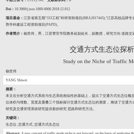
中图分类号：
U111;F502
文献标识码：
B
Doi：
10.3969/j.issn.1009-6000.2018.12.012
项目基金：
江苏省第五期“333工程”科研资助项目(BRA2017443);“江苏高校品牌专
势学科建设工程资助项目(PAPD)。
作者简介：
杨世伟，男，江苏警官学院教务处副处长，副教授，研究方向:道路交
交通方式生态位探
Study on the Niche of Traffic 
杨世伟
YANG Shiwei
摘要：
本文在分析交通方式系统与生态系统相似性的基础上，提出了交通方式生态位概念
位体积与维数、宽度及重叠三个指标探讨交通方式生态位的测度， 阐述了交通方
研究及交通管理系统研究提供新的研究 思路和研究方法。
关键词：
生态位 ;交通方式 ;交通方式生态位
Abstract:
A new concept of traffic mode niche is put forward, on the basis of analyzing t