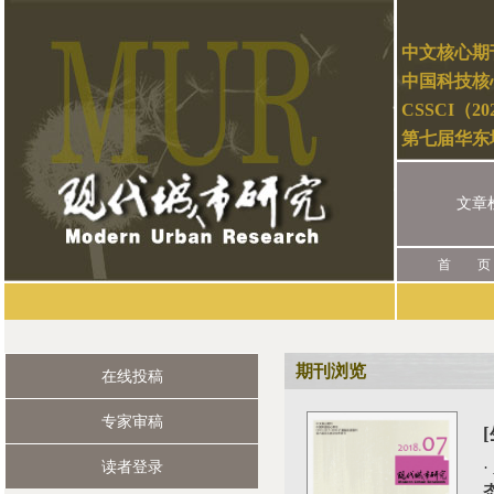
中文核心期
中国科技核
CSSCI（2
第七届华东
文章
首 页
期刊浏览
在线投稿
专家审稿
读者登录
·