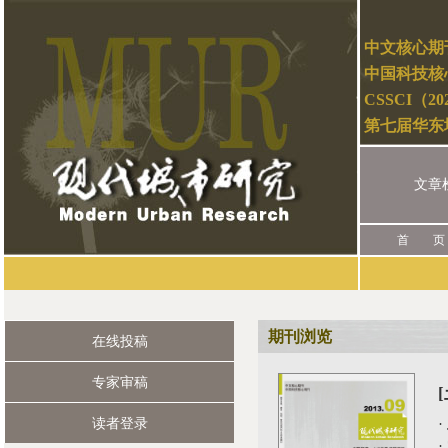
中文核心期
中国科技核
CSSCI（2
第七届华东
文章
首 页
期刊浏览
在线投稿
专家审稿
读者登录
·
·