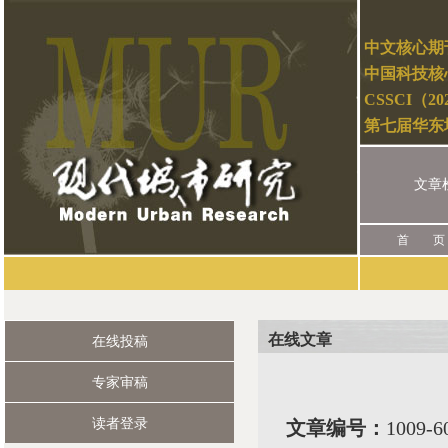
中文核心期
中国科技核
CSSCI（2
第七届华东
文章
首 页
在线文章
在线投稿
专家审稿
读者登录
文章编号：
1009-6