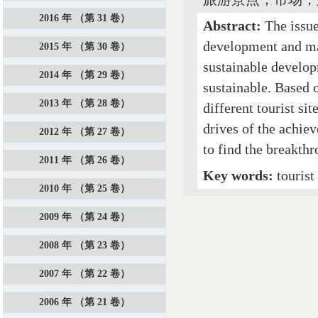
2016 年 （第 31 卷）
Abstract:
The issue
development and mana
2015 年 （第 30 卷）
sustainable develop
2014 年 （第 29 卷）
sustainable. Based o
2013 年 （第 28 卷）
different tourist sit
drives of the achiev
2012 年 （第 27 卷）
to find the breakthr
2011 年 （第 26 卷）
Key words:
tourist
2010 年 （第 25 卷）
2009 年 （第 24 卷）
2008 年 （第 23 卷）
2007 年 （第 22 卷）
2006 年 （第 21 卷）