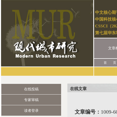
中文核心期
中国科技核
CSSCI（2
第七届华东
文章
首 页
在线文章
在线投稿
专家审稿
读者登录
文章编号：
1009-6