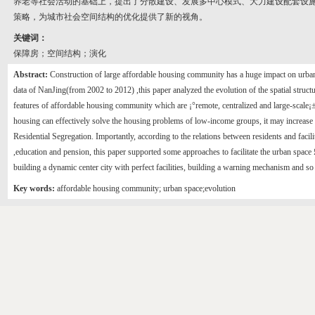
养老等社会活动的基础上，提出了分散建设、发展多中心模式、大力建设配套设
策略，为城市社会空间结构的优化提供了新的视角。
关键词：
保障房；空间结构；演化
Abstract:
Construction of large affordable housing community has a huge impact on urban s
data of NanJing(from 2002 to 2012) ,this paper analyzed the evolution of the spatial struct
features of affordable housing community which are ¡°remote, centralized and large-scale¡±
housing can effectively solve the housing problems of low-income groups, it may increase t
Residential Segregation. Importantly, according to the relations between residents and facil
,education and pension, this paper supported some approaches to facilitate the urban space
building a dynamic center city with perfect facilities, building a warning mechanism and so
Key words:
affordable housing community; urban space;evolution