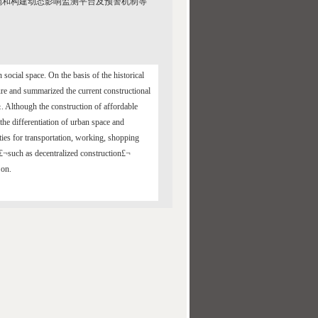
施和构建动态影响监测平台及预警机制等
ocial space. On the basis of the historical
ure and summarized the current constructional
. Although the construction of affordable
he differentiation of urban space and
ities for transportation, working, shopping
 £¬such as decentralized construction£¬
 on.