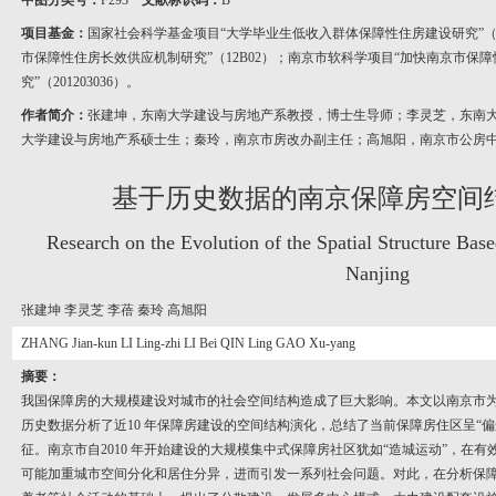
中图分类号：
F293
文献标识码：
B
项目基金：
国家社会科学基金项目“大学毕业生低收入群体保障性住房建设研究”（10
市保障性住房长效供应机制研究”（12B02）；南京市软科学项目“加快南京市保
究”（201203036）。
作者简介：
张建坤，东南大学建设与房地产系教授，博士生导师；李灵芝，东南
大学建设与房地产系硕士生；秦玲，南京市房改办副主任；高旭阳，南京市公房
基于历史数据的南京保障房空间
Research on the Evolution of the Spatial Structure Base
Nanjing
张建坤 李灵芝 李蓓 秦玲 高旭阳
ZHANG Jian-kun LI Ling-zhi LI Bei QIN Ling GAO Xu-yang
摘要：
我国保障房的大规模建设对城市的社会空间结构造成了巨大影响。本文以南京市为例，利
历史数据分析了近10 年保障房建设的空间结构演化，总结了当前保障房住区呈“
征。南京市自2010 年开始建设的大规模集中式保障房社区犹如“造城运动”，在
可能加重城市空间分化和居住分异，进而引发一系列社会问题。对此，在分析保