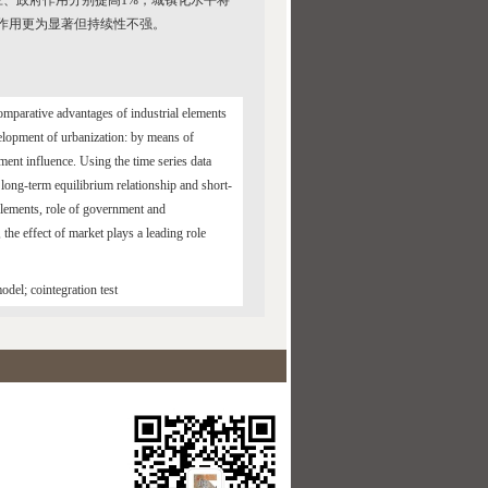
、政府作用分别提高1%，城镇化水平将
推动作用更为显著但持续性不强。
comparative advantages of industrial elements
evelopment of urbanization: by means of
ment influence. Using the time series data
 long-term equilibrium relationship and short-
elements, role of government and
 the effect of market plays a leading role
odel; cointegration test