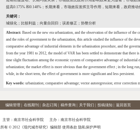
短期轻微波动、长期均衡关系；市场效应比政府作用影响效果更为显著，市场效应
提高0.175% 和0.148%；长期来看，市场效应发挥主导作用，短期来看，政府
关键词：
城镇化；比较利益；向量自回归；误差修正；协整分析
Abstract:
Based on the new era urbanization, and the observation of the influence of the 
and the roles of government to the urbanization, this article studied the influence of the d
comparative advantage of industrial elements in the urbanisation procedure, and the govern
from the year 1981 to 2012, the model of VAR has been settled to demonstrate that there is
time slight fluctuation among the economic system of comparative advantage of industrial 
urbanization; the market effect is more obvious than the government effect ; in the long run,
while, in the short term, the effect of government is more significant and less persistent.
Key words:
urbanization; comparative advantage; vector autoregression; error correction m
编辑管理
|
在线期刊
|
杂志订阅
|
稿件查询
|
关于我们
|
投稿须知
|
返回首页
主管：南京市社会科学院 主办：南京市社会科学院
所有 © 2012《现代城市研究》编辑部 使用条款 隐私保护声明