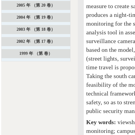
measure to create s
2005 年 （第 20 卷）
produces a night-ti
2004 年 （第 19 卷）
monitoring for the 
2003 年 （第 18 卷）
analysis tool in ass
surveillance camera
2002 年 （第 17 卷）
based on the model, 
1999 年 （第 卷）
(street lights, surv
time travel is propo
Taking the south ca
feasibility of the m
technical framework
safety, so as to st
public security ma
Key words:
viewshe
monitoring; campus